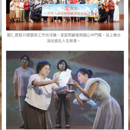
圖2_歷經15週藝術工作坊淬鍊，家庭照顧者跨越心中門檻，站上舞台
演出彼此人生故事。