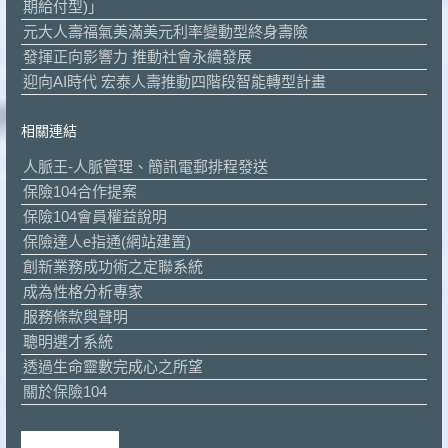
期給付型)」
元大人壽福氣美滿美元利率變動型終身壽險
發揮正向影響力 推動社會永續發展
迎向AI時代 宏泰人壽推動四階段智能轉型計畫
相關連結
人脈王-人脈管理、簡訊電郵排程發送
保險104合作提案
保險104會員權益說明
保險達人e指通(網站建置)
創新業務成功術之定聯系統
成為性格分析專家
服務條款與聲明
聰明選才系統
透過生命靈數完成心之所望
關於保險104