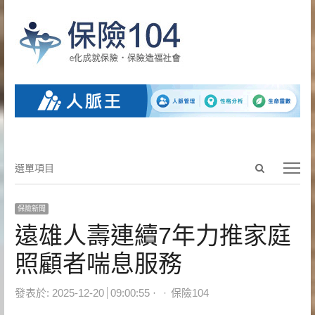
Open
選
選單項目
search
單
panel
項
保險新聞
目
遠雄人壽連續7年力推家庭
照顧者喘息服務
Author
發表於:
2025-12-20
09:00:55
保險104