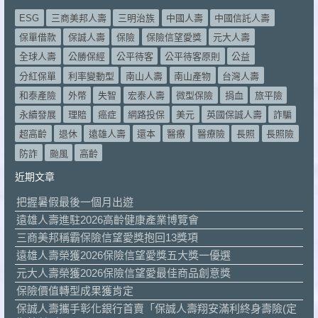
ESG
三商美邦人壽
三明治族
中國人壽
中國信託人壽
保單借款
保誠人壽
保險
保險信望愛獎
元大人壽
全球人壽
公勝保經
公平待客
公平待客原則
公益
分紅保單
利率變動型
南山人壽
南山產物
台灣人壽
和泰產險
外幣
失智
宏泰人壽
微型保險
捐血
旅平險
永續發展
理賠
癌症
網路投保
美元
英國保誠人壽
詐騙
超高齡
退休
遠雄人壽
還本
醫療
醫療險
長照
長照險
防詐
颱風
高齡
近期文章
把握暑假最後一個月出遊
遠雄人壽進駐2026高齡健康產業博覽會
三商美邦稱霸保險信望愛獎抱回13獎項
遠雄人壽榮獲2026保險信望愛獎五大獎一優選
元大人壽榮獲2026保險信望愛最佳商品創意獎
保險價值轉型成果獲肯定
保誠人壽攜手彰化銀行首賣「保誠人壽翔安滿利終身壽險(定