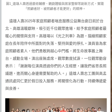
圖1_遠雄人壽透過藝術輔療、觀劇體驗與居家整聊等創新方式，實踐
「照顧者好、被照顧者才能更好」的精神。
遠雄人壽2025年家庭照顧者喘息服務公益舞台劇日前於台
北、高雄溫暖獻映，吸引近千位觀眾進場，給予家庭照顧者最
暖心的關懷與支持。高雄場以《光之列車》為題，描繪照顧家
庭在長年陪伴中所面對的失落、堅持與愛的掙扎。演員皆為家
庭照顧者素人，他們勇敢跨越心中門檻，將生命故事搬上舞
台，感動全場。演出座無虛席，觀眾數度拭淚，一位觀眾動容
表示：「謝謝每位演員透過你們的人生經歷，讓我們省思長照
議題，進而關心身邊需要幫助的人。」遠雄人壽志工團與高孟
通訊處同仁更於假日投入服務，將關懷化為行動，持續傳遞愛
與良善。