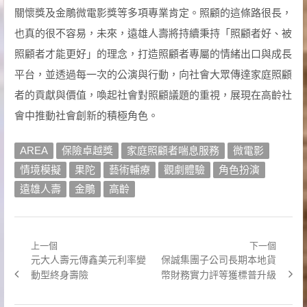
關懷獎及金鵰微電影獎等多項專業肯定。照顧的這條路很長，
也真的很不容易，未來，遠雄人壽將持續秉持「照顧者好、被
照顧者才能更好」的理念，打造照顧者專屬的情緒出口與成長
平台，並透過每一次的公演與行動，向社會大眾傳達家庭照顧
者的貢獻與價值，喚起社會對照顧議題的重視，展現在高齡社
會中推動社會創新的積極角色。
AREA
保險卓越獎
家庭照顧者喘息服務
微電影
情境模擬
果陀
藝術輔療
觀劇體驗
角色扮演
遠雄人壽
金鵰
高齡
上一個
下一個
文
Previous
Next
元大人壽元傳鑫美元利率變
保誠集團子公司長期本地貨
章
post:
post:
動型終身壽險
幣財務實力評等獲標普升級
導