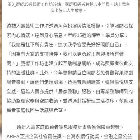
圖3_歷經15週藝術工作坊淬鍊，家庭照顧者跨越心中門檻，站上舞台
演出彼此人生故事。
遠雄人壽藝術工作坊透過角色扮演與情境模擬，引導照顧者探
索內心情感，達到身心喘息。歷經15週的課程，學員分享：
「我總是扛下所有責任，這次我學會要先好好照顧自己」、
「因為有大家的支持陪伴，我可以更勇敢正向迎接所有難
關。」藝術工作坊也建立起互助喘息網絡，成為照顧者彼此支
持的溫暖社群。此外，今年更邀請百位照顧者免費觀賞果陀劇
場音樂劇，讓他們走進劇場，透過音樂劇聆賞，獲得愉悅與安
全感。遠雄人壽亦提供「居家整聊」服務，由專業整聊師到府
協助整理家務與空間收納，並透過對話梳理生活秩序，幫助照
顧者家庭找回生活感與希望。
遠雄人壽家庭照顧者喘息服務計畫榮獲保險卓越獎、
AREA亞洲企業社會責任獎、台灣永續行動獎、金融之星公益