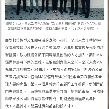
圖說：全球人壽2023年MA儲備幹部招募計劃即日起開跑，MA學長姐
鼓勵應屆畢業生勇於追夢、啟動人生新藍圖。（全球人壽提供）。
面對數位轉型及永續金融浪潮勢不可擋，全球人壽正積極進行
保險科技轉型及投入永續金融領域，因此相當重視多元部門均
衡發展，致力延攬各類不同專業且優秀的人才加入，期許MA
儲備幹部將不同的思維、見解和創意帶入全球。全球人壽MA
儲備幹部計劃為期24個月，正式加入後的第1個月將透過公司
基礎培訓課程，協助MA儲備幹部建立保險專業知識和熟悉全
球人壽的商品；第2-24個月將進行各部門工作輪調、參與跨部
門專案計劃，且有機會與高階主管共事；培訓結束時，將依評
鑑結果及公司組織需求派任部門，期能透過積極培養年輕世
代，人盡其才，發展組織內部各階段人才。