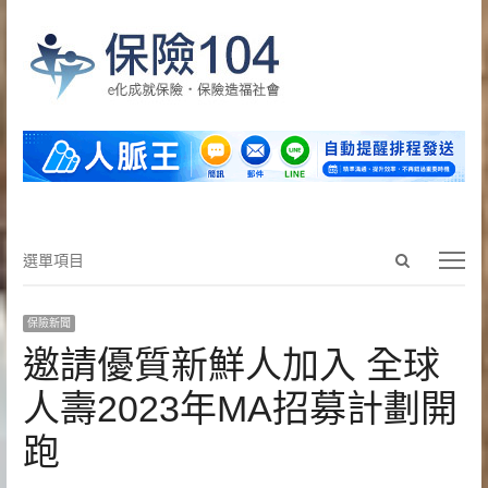
Open
選
選單項目
search
單
panel
項
保險新聞
目
邀請優質新鮮人加入 全球
人壽2023年MA招募計劃開
跑