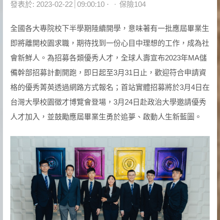
Author
發表於:
2023-02-22
09:00:10
保險104
全國各大專院校下半學期陸續開學，意味著有一批應屆畢業生
即將離開校園求職，期待找到一份心目中理想的工作，成為社
會新鮮人。為招募各類優秀人才，全球人壽宣布2023年MA儲
備幹部招募計劃開跑，即日起至3月31日止，歡迎符合申請資
格的優秀菁英透過網路方式報名；首站實體招募將於3月4日在
台灣大學校園徵才博覽會登場，3月24日赴政治大學邀請優秀
人才加入，並鼓勵應屆畢業生勇於追夢、啟動人生新藍圖。