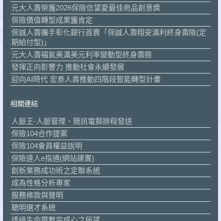
元大人壽榮獲2026保險信望愛最佳商品創意獎
保險價值轉型成果獲肯定
保誠人壽攜手彰化銀行首賣「保誠人壽翔安滿利終身壽險(定
期給付型)」
元大人壽福氣美滿美元利率變動型終身壽險
發揮正向影響力 推動社會永續發展
迎向AI時代 宏泰人壽推動四階段智能轉型計畫
相關連結
人脈王-人脈管理、簡訊電郵排程發送
保險104合作提案
保險104會員權益說明
保險達人e指通(網站建置)
創新業務成功術之定聯系統
成為性格分析專家
服務條款與聲明
聰明選才系統
透過生命靈數完成心之所望