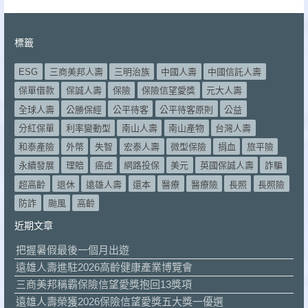
標籤
ESG
三商美邦人壽
三明治族
中國人壽
中國信託人壽
保單借款
保誠人壽
保險
保險信望愛獎
元大人壽
全球人壽
公勝保經
公平待客
公平待客原則
公益
分紅保單
利率變動型
南山人壽
南山產物
台灣人壽
和泰產險
外幣
失智
宏泰人壽
微型保險
捐血
旅平險
永續發展
理賠
癌症
網路投保
美元
英國保誠人壽
詐騙
超高齡
退休
遠雄人壽
還本
醫療
醫療險
長照
長照險
防詐
颱風
高齡
近期文章
把握暑假最後一個月出遊
遠雄人壽進駐2026高齡健康產業博覽會
三商美邦稱霸保險信望愛獎抱回13獎項
遠雄人壽榮獲2026保險信望愛獎五大獎一優選