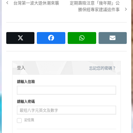
Previous
Next
台灣第一波大退休潮來襲
定期壽險注意「幾年期」公
章
post:
post:
勝保經專家建議這件事
導
覽
twitter
facebook
whatsapp
email
登入
忘記您的密碼？
請輸入信箱
請輸入密碼
記住我