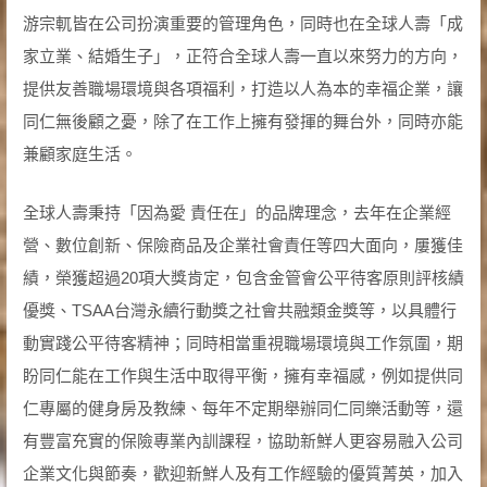
游宗軏皆在公司扮演重要的管理角色，同時也在全球人壽「成
家立業、結婚生子」，正符合全球人壽一直以來努力的方向，
提供友善職場環境與各項福利，打造以人為本的幸福企業，讓
同仁無後顧之憂，除了在工作上擁有發揮的舞台外，同時亦能
兼顧家庭生活。
全球人壽秉持「因為愛 責任在」的品牌理念，去年在企業經
營、數位創新、保險商品及企業社會責任等四大面向，屢獲佳
績，榮獲超過20項大獎肯定，包含金管會公平待客原則評核績
優獎、TSAA台灣永續行動獎之社會共融類金獎等，以具體行
動實踐公平待客精神；同時相當重視職場環境與工作氛圍，期
盼同仁能在工作與生活中取得平衡，擁有幸福感，例如提供同
仁專屬的健身房及教練、每年不定期舉辦同仁同樂活動等，還
有豐富充實的保險專業內訓課程，協助新鮮人更容易融入公司
企業文化與節奏，歡迎新鮮人及有工作經驗的優質菁英，加入