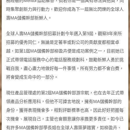
務經驗的Mentor協助解答，倘若你是一個具有想法與抱負，同
時集聚創新力與行動力，歡迎你成為下一屆無比閃爍的全球人
壽MA儲備幹部新鮮人。
全球人壽MA儲備幹部招募計劃今年邁入第9屆，觀察8年來所
招募的優秀同仁，無論是定著率或對公司的貢獻度都相當卓
越，如第1屆MA儲備幹部柳盈卉便是成功案例之一，目前她已
正式帶領電話服務中心的電話服務規劃科，鼓勵新鮮人勇於挑
戰自我，盡心盡力地做好每一件事情，所有努力都不會白費，
將會變成生命中的一部分。
現任產品管理處的第2屆MA儲備幹部游宗軏，也在去年正式帶
領產品分析應用科，但他不可諱言地說，擁有MA儲備幹部的
身份，獲得表現機會多，相對評斷標準也高，因此好好把握每
次機會、展現自己，主管也會願意讓你承擔更多責任。如今已
有許多MA儲備幹部學長姐在全球人壽築夢踏實，如柳盈卉、