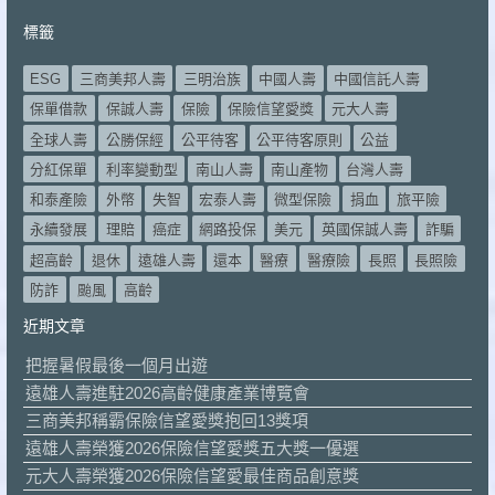
標籤
ESG
三商美邦人壽
三明治族
中國人壽
中國信託人壽
保單借款
保誠人壽
保險
保險信望愛獎
元大人壽
全球人壽
公勝保經
公平待客
公平待客原則
公益
分紅保單
利率變動型
南山人壽
南山產物
台灣人壽
和泰產險
外幣
失智
宏泰人壽
微型保險
捐血
旅平險
永續發展
理賠
癌症
網路投保
美元
英國保誠人壽
詐騙
超高齡
退休
遠雄人壽
還本
醫療
醫療險
長照
長照險
防詐
颱風
高齡
近期文章
把握暑假最後一個月出遊
遠雄人壽進駐2026高齡健康產業博覽會
三商美邦稱霸保險信望愛獎抱回13獎項
遠雄人壽榮獲2026保險信望愛獎五大獎一優選
元大人壽榮獲2026保險信望愛最佳商品創意獎