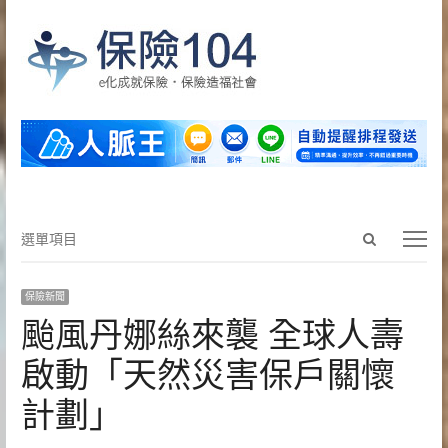
Open
選
選單項目
search
單
panel
項
保險新聞
目
颱風丹娜絲來襲 全球人壽
啟動「天然災害保戶關懷
計劃」