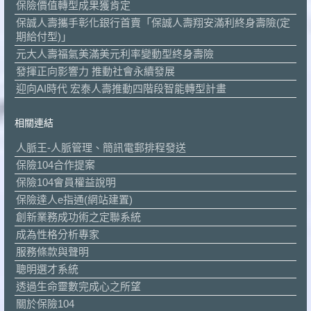
保險價值轉型成果獲肯定
保誠人壽攜手彰化銀行首賣「保誠人壽翔安滿利終身壽險(定
期給付型)」
元大人壽福氣美滿美元利率變動型終身壽險
發揮正向影響力 推動社會永續發展
迎向AI時代 宏泰人壽推動四階段智能轉型計畫
相關連結
人脈王-人脈管理、簡訊電郵排程發送
保險104合作提案
保險104會員權益說明
保險達人e指通(網站建置)
創新業務成功術之定聯系統
成為性格分析專家
服務條款與聲明
聰明選才系統
透過生命靈數完成心之所望
關於保險104