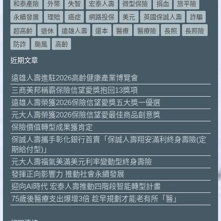
和泰產險
外幣
失智
宏泰人壽
微型保險
捐血
旅平險
永續發展
理賠
癌症
網路投保
美元
英國保誠人壽
詐騙
超高齡
退休
遠雄人壽
還本
醫療
醫療險
長照
長照險
防詐
颱風
高齡
近期文章
遠雄人壽進駐2026高齡健康產業博覽會
三商美邦稱霸保險信望愛獎抱回13獎項
遠雄人壽榮獲2026保險信望愛獎五大獎一優選
元大人壽榮獲2026保險信望愛最佳商品創意獎
保險價值轉型成果獲肯定
保誠人壽攜手彰化銀行首賣「保誠人壽翔安滿利終身壽險(定
期給付型)」
元大人壽福氣美滿美元利率變動型終身壽險
發揮正向影響力 推動社會永續發展
迎向AI時代 宏泰人壽推動四階段智能轉型計畫
75歲後醫療支出爆增3倍 趁早規劃才能老有所「醫」