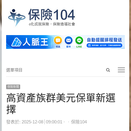
Open
選
選單項目
search
單
panel
項
保險新聞
目
高資產族群美元保單新選
擇
Author
發表於:
2025-12-08
09:00:01
保險104