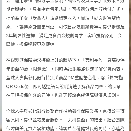
金，運用增值回饋分享金機制，讓保障及資產享加乘效果。分
期定期給付，具有指定傳承功能，可透過分期定額給付方式，
提前為子女（受益人）規劃穩定收入，實現「愛與財富雙傳
承」，讓傳承計畫更周延。可依自身規劃繳費年期提供躉繳及
2年期彈性選擇，滿足更多資金規劃需求。客戶投保原則上免
體檢，投保過程更為便捷。
在銀髮族保障需求持續上升的趨勢下，「美利長盈」最高投保
年齡至80歲（限躉繳），同時為讓銀髮族快速了解保險內容，
全球人壽與彰化銀行特別將商品DM重點語音化，客戶於掃描
QR Code後，即可透過語音說明清楚了解商品內容，讓長輩
在了解投保內容的同時，也能更輕鬆完成保障與傳承規劃。
全球人壽與彰化銀行長期合作推動銀行保險業務，秉持公平待
客原則，提供金融友善服務。「美利長盈」的推出，結合壽險
保障與美元資產累積功能，讓客戶在穩健增長的同時，亦能為