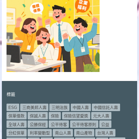
標籤
ESG
三商美邦人壽
三明治族
中國人壽
中國信託人壽
保單借款
保誠人壽
保險
保險信望愛獎
元大人壽
全球人壽
公勝保經
公平待客
公平待客原則
公益
分紅保單
利率變動型
南山人壽
南山產物
台灣人壽