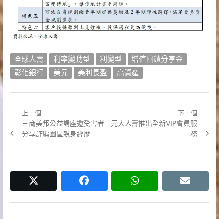
全球人壽
利率變動型
利變型
增值回饋分享金
彰化銀行
美元
美利長盈
高資產
上一個
下一個
文
Previous
Next
三商美邦公益講座邀受害者
元大人壽推出全新VIP會員服
章
post:
post:
分享詐騙園區親身經歷
務
導
覽
twitter
facebook
whatsapp
email