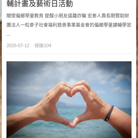
輔計畫及藝術日活動
關懷偏鄉學童教育 提醒小朋友遠離詐騙 宏泰人壽長期贊助財
團法人一粒麥子社會福利慈善事業基金會的偏鄉學童課輔學習
...
Author
2025-07-12
保險104