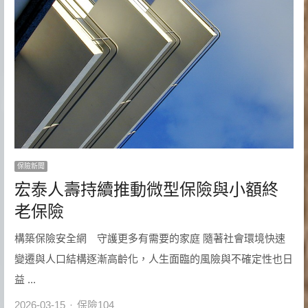
保險新聞
宏泰人壽持續推動微型保險與小額終
老保險
構築保險安全網 守護更多有需要的家庭 隨著社會環境快速
變遷與人口結構逐漸高齡化，人生面臨的風險與不確定性也日
益 ...
Author
2026-03-15
保險104