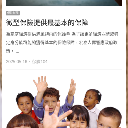
保險新聞
微型保險提供最基本的保障
為家庭經濟提供遮風避雨的保護傘 為了讓更多經濟弱勢或特
定身分族群能夠獲得基本的保險保障，宏泰人壽響應政府政
策， ...
Author
2025-05-16
保險104