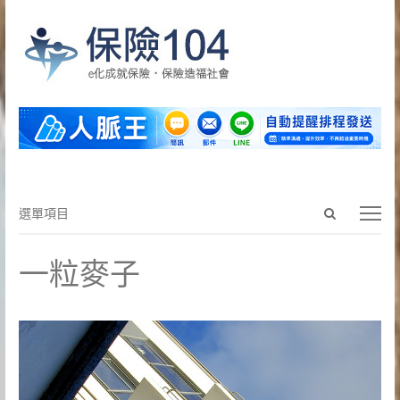
Open
選
選單項目
search
單
panel
項
一粒麥子
目