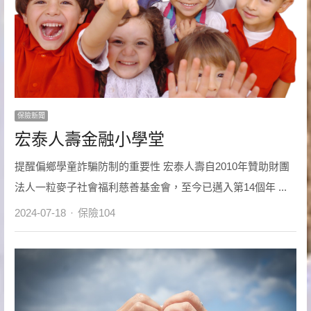
保險新聞
宏泰人壽金融小學堂
提醒偏鄉學童詐騙防制的重要性 宏泰人壽自2010年贊助財團
法人一粒麥子社會福利慈善基金會，至今已邁入第14個年 ...
Author
2024-07-18
保險104