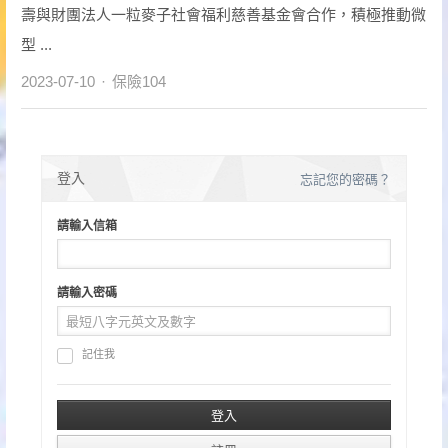
壽與財團法人一粒麥子社會福利慈善基金會合作，積極推動微
型 ...
Author
2023-07-10
保險104
登入
忘記您的密碼？
請輸入信箱
請輸入密碼
記住我