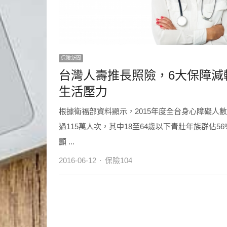
保險新聞
台灣人壽推長照險，6大保障減
生活壓力
根據衛福部資料顯示，2015年度全台身心障礙人
過115萬人次，其中18至64歲以下青壯年族群佔56
顯 ...
Author
2016-06-12
保險104