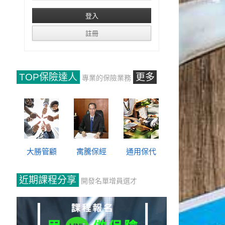
TOP保險達人
更多
專業的保險業務
大勝管顧
寓騰保經
通用保代
近期課程分享
開發名單增員選才