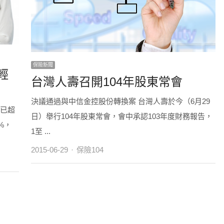
保險新聞
輕
台灣人壽召開104年股東常會
決議通過與中信金控股份轉換案 台灣人壽於今（6月29
數已超
日）舉行104年股東常會，會中承認103年度財務報告，
%，
1至 ...
Author
2015-06-29
保險104