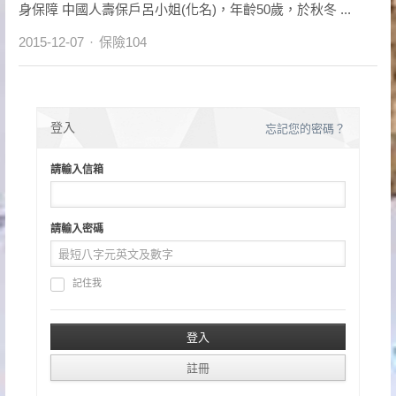
身保障 中國人壽保戶呂小姐(化名)，年齡50歲，於秋冬 ...
Author
2015-12-07
保險104
登入
忘記您的密碼？
請輸入信箱
請輸入密碼
記住我