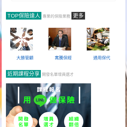
TOP保險達人
更多
專業的保險業務
大勝管顧
寓騰保經
通用保代
近期課程分享
開發名單增員選才