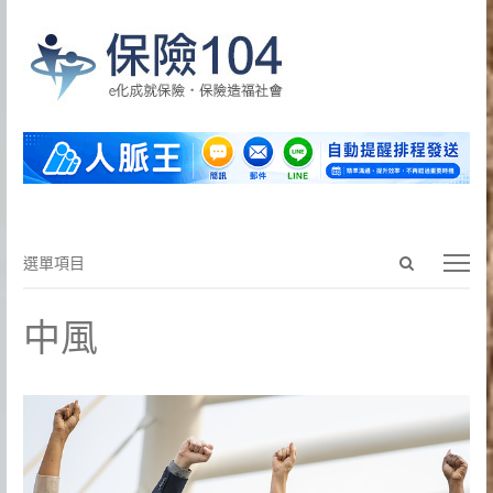
Open
選
選單項目
search
單
panel
項
中風
目