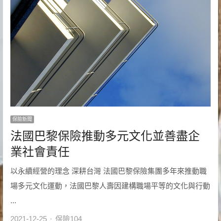
保險新聞
法國巴黎保險推動多元文化並善盡企
業社會責任
以永續經營的理念 深耕台灣 法國巴黎保險集團多年來推動職
場多元文化運動，法國巴黎人壽因建構職場平等的文化與行動
...
Author
2021-12-25
保險104