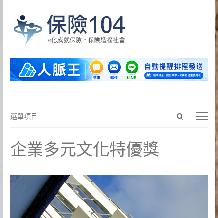
Open
選
選單項目
search
單
panel
項
企業多元文化特優獎
目