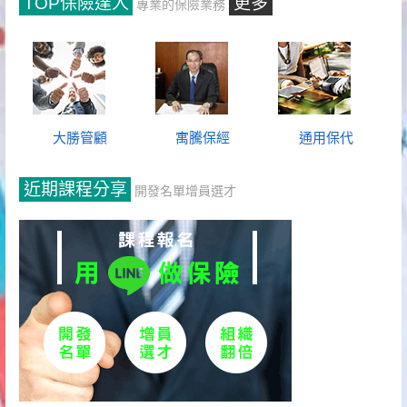
TOP保險達人
更多
專業的保險業務
大勝管顧
寓騰保經
通用保代
近期課程分享
開發名單增員選才