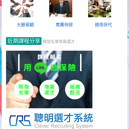
大勝管顧
寓騰保經
通用保代
近期課程分享
開發名單增員選才