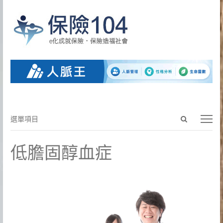
Open
選
選單項目
search
單
panel
項
低膽固醇血症
目