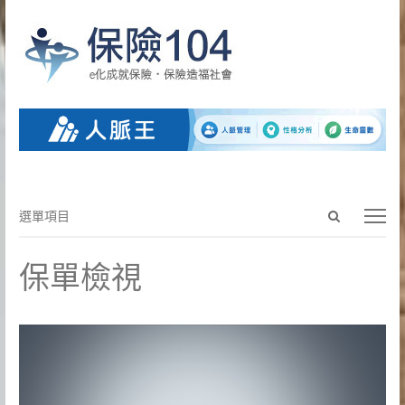
Open
選
選單項目
search
單
panel
項
保單檢視
目