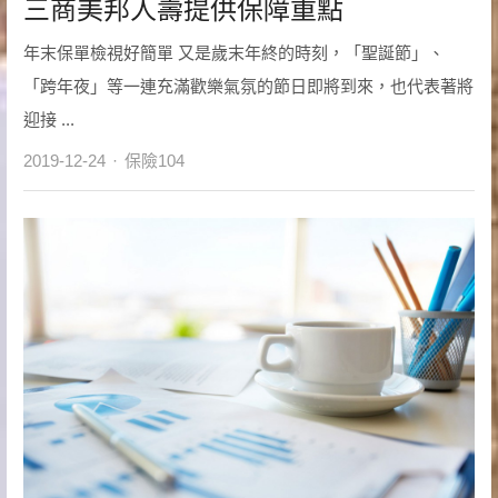
三商美邦人壽提供保障重點
年末保單檢視好簡單 又是歲末年終的時刻，「聖誕節」、
「跨年夜」等一連充滿歡樂氣氛的節日即將到來，也代表著將
迎接 ...
Author
2019-12-24
保險104