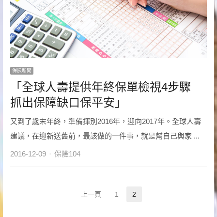
保險新聞
「全球人壽提供年終保單檢視4步驟
抓出保障缺口保平安」
又到了歲末年終，準備揮別2016年，迎向2017年。全球人壽
建議，在迎新送舊前，最該做的一件事，就是幫自己與家 ...
Author
2016-12-09
保險104
文
上一頁
1
2
Page
Page
章