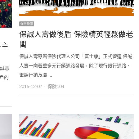
保險新聞
保誠人壽做後盾 保險精英輕鬆做老
闆
子主
保誠人壽專屬保險代理人公司「富士康」正式營運 保誠
人壽一向著重多元行銷通路發展，除了現行銀行通路、
心誠意
電話行銷及職 ...
戶的
Author
2015-12-07
保險104