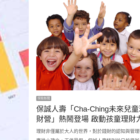
保險新聞
保誠人壽「Cha-Ching未來兒
財營」熱鬧登場 啟動孩童理財
理財非僅屬於大人的世界，對於錢財的認知與管理