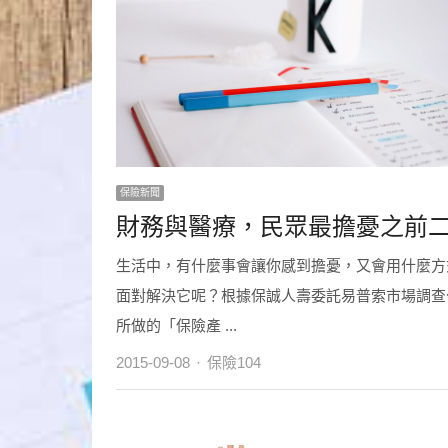
保險新聞
財務與醫療，民眾最擔憂之前
生活中，有什麼事會讓你感到擔憂，又會用什麼方
面對解決它呢？根據保誠人壽委託易普索市場調查
所做的「保險產 ...
Author
2015-09-08
保險104