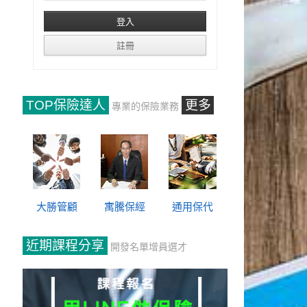
TOP保險達人
更多
專業的保險業務
大勝管顧
寓騰保經
通用保代
近期課程分享
開發名單增員選才