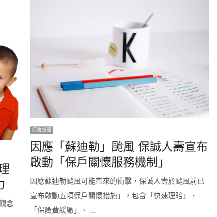
保險新聞
因應「蘇迪勒」颱風 保誠人壽宣布
啟動「保戶關懷服務機制」
童理
因應蘇迪勒颱風可能帶來的衝擊，保誠人壽於颱風前已
力
宣布啟動五項保戶關懷措施」，包含「快速理賠」、
觀念
「保險費緩繳」、 ...