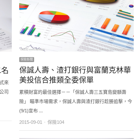
保險新聞
保誠人壽、渣打銀行與富蘭克林華
二名
美投信合推類全委保單
式來
公司
累積財富的最佳選擇－－「保誠人壽三五寶島變額壽
險」 瞄準市場需求，保誠人壽與渣打銀行趁勝追擊，今
(9/1)宣布 ...
Author
2015-09-01
保險104