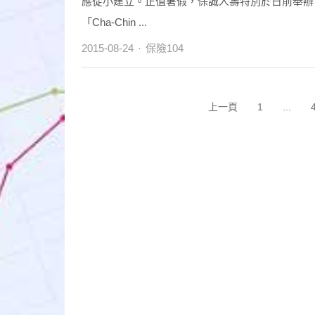
應從小建立。正值暑假，保誠人壽特別於日前舉辦
「Cha-Chin ...
Author
2015-08-24
保險104
文
上一頁
1
...
Page
章
分
頁