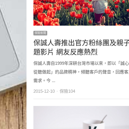
保險新聞
保誠人壽推出官方粉絲團及親
題影片 網友反應熱烈
保誠人壽自1999年深耕台灣市場以來，即以「誠
從聽做起」的品牌精神，傾聽客戶的聲音，回應客
需求。今 ...
Author
2015-12-10
保險104