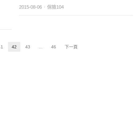
Author
2015-08-06
保險104
41
42
43
...
46
下一頁
Page
Page
Page
Page