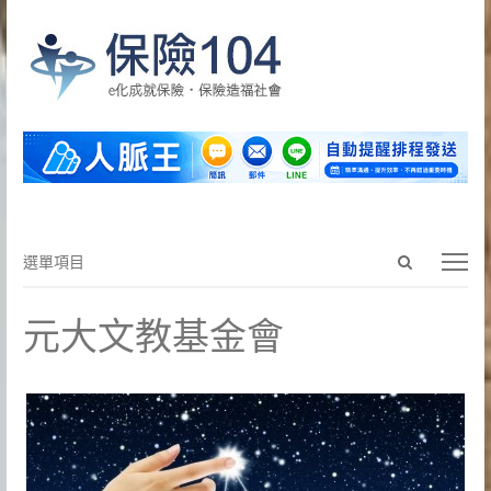
Open
選
選單項目
search
單
panel
項
元大文教基金會
目