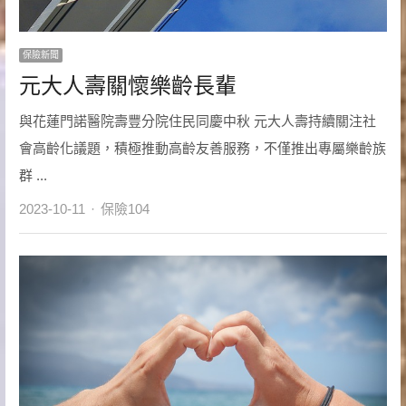
保險新聞
元大人壽關懷樂齡長輩
與花蓮門諾醫院壽豐分院住民同慶中秋 元大人壽持續關注社
會高齡化議題，積極推動高齡友善服務，不僅推出專屬樂齡族
群 ...
Author
2023-10-11
保險104