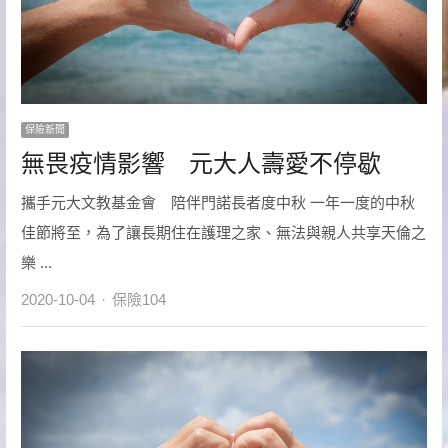
保險新聞
無畏疫情影響 元大人壽愛不停歇
攜手元大文教基金會 陪伴門諾長者度中秋 一年一度的中秋
佳節將至，為了讓長期住在護理之家、無法與親人共享天倫之
樂 ...
Author
2020-10-04
保險104