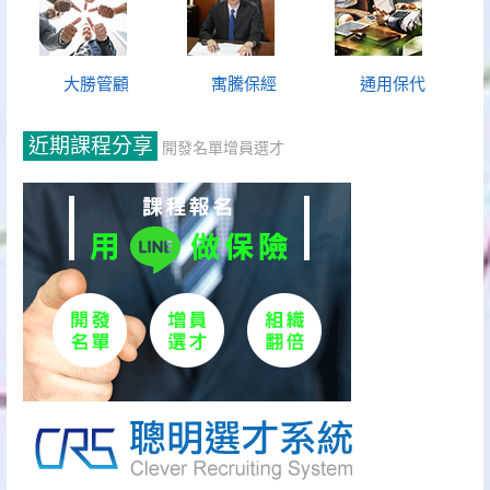
大勝管顧
寓騰保經
通用保代
近期課程分享
開發名單增員選才