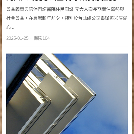
公益義賣與陪伴門諾醫院住民圍爐 元大人壽長期關注弱勢與
社會公益，在農曆新年前夕，特別於台北總公司舉辦熊米屋愛
心 ...
Author
2025-01-25
保險104