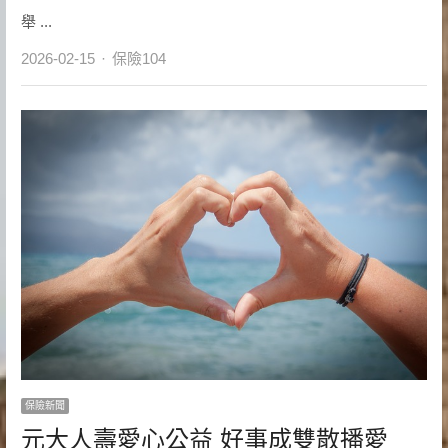
舉 ...
Author
2026-02-15
保險104
保險新聞
元大人壽愛心公益 好事成雙散播愛