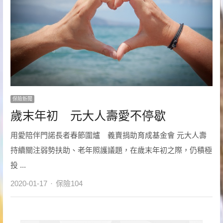
保險新聞
歲末年初 元大人壽愛不停歇
用愛陪伴門諾長者春節圍爐 義賣捐助育成基金會 元大人壽
持續關注弱勢扶助、老年照護議題，在歲末年初之際，仍積極
投 ...
Author
2020-01-17
保險104