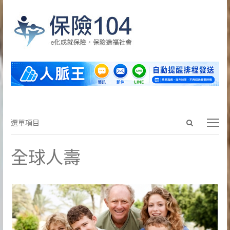
Open
選
選單項目
search
單
panel
項
全球人壽
目