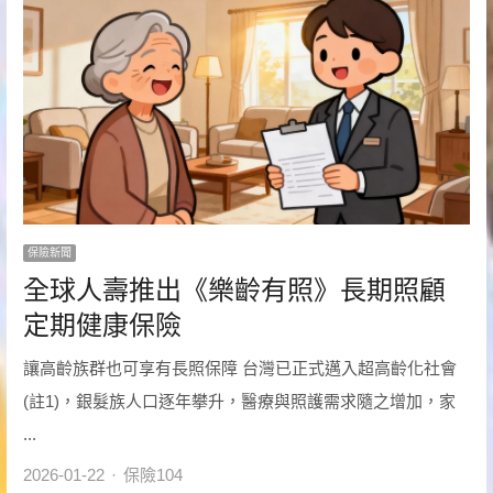
保險新聞
全球人壽推出《樂齡有照》長期照顧
定期健康保險
讓高齡族群也可享有長照保障 台灣已正式邁入超高齡化社會
(註1)，銀髮族人口逐年攀升，醫療與照護需求隨之增加，家
...
Author
2026-01-22
保險104