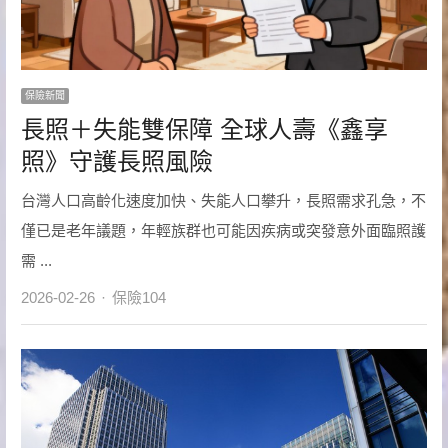
保險新聞
長照＋失能雙保障 全球人壽《鑫享
照》守護長照風險
台灣人口高齡化速度加快、失能人口攀升，長照需求孔急，不
僅已是老年議題，年輕族群也可能因疾病或突發意外面臨照護
需 ...
Author
2026-02-26
保險104