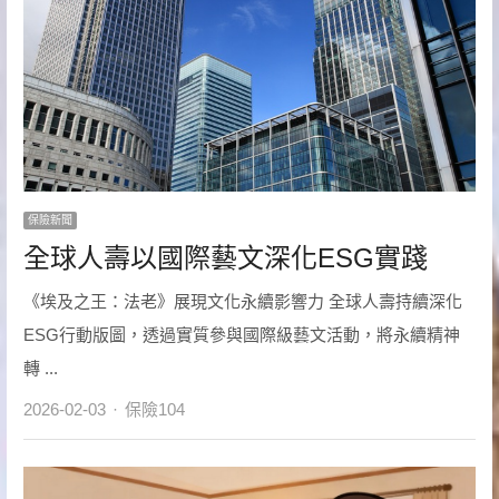
保險新聞
全球人壽以國際藝文深化ESG實踐
《埃及之王：法老》展現文化永續影響力 全球人壽持續深化
ESG行動版圖，透過實質參與國際級藝文活動，將永續精神
轉 ...
Author
2026-02-03
保險104