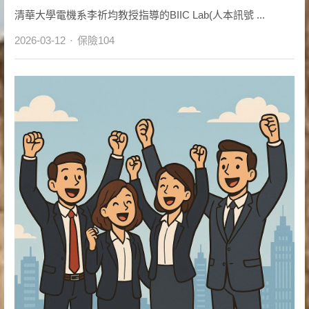
清華大學電機系李祈均教授指導的BIIC Lab(人本訊號 ...
Author
2026-03-12
保險104