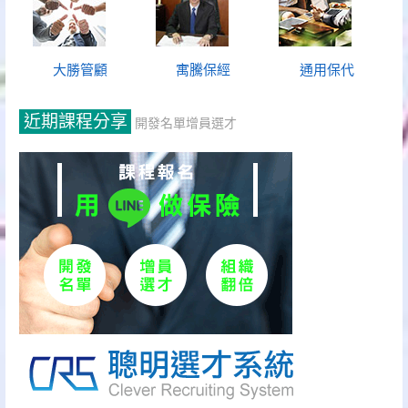
大勝管顧
寓騰保經
通用保代
近期課程分享
開發名單增員選才