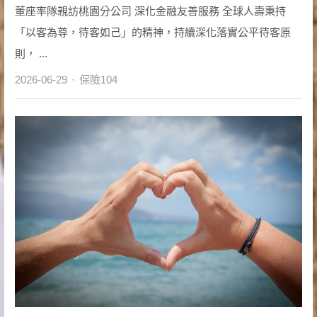
董座率隊親訪桃園分公司 深化金融友善服務 全球人壽秉持
「以客為尊，待客如己」的精神，持續深化落實公平待客原
則， ...
Author
2026-06-29
保險104