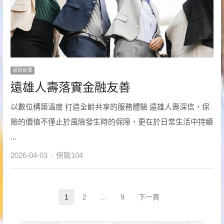
保險新聞
遠雄人壽落實金融友善
以數位構築溫度 打造全齡共享的服務體驗 遠雄人壽深信，保
險的價值不僅止於風險發生時的保障，更在於日常生活中持續
...
Author
2026-04-03
保險104
文
1
2
...
9
下一頁
Page
Page
Page
章