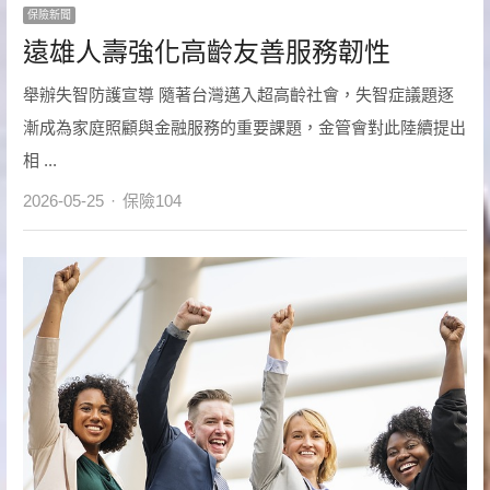
保險新聞
遠雄人壽強化高齡友善服務韌性
舉辦失智防護宣導 隨著台灣邁入超高齡社會，失智症議題逐
漸成為家庭照顧與金融服務的重要課題，金管會對此陸續提出
相 ...
Author
2026-05-25
保險104