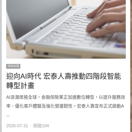
保險新聞
迎向AI時代 宏泰人壽推動四階段智能
轉型計畫
AI浪潮席捲全球，金融保險業正加速數位轉型，以提升服務效
率、優化客戶體驗及強化營運韌性。宏泰人壽宣布正式啟動A
...
Author
2026-07-31
保險104