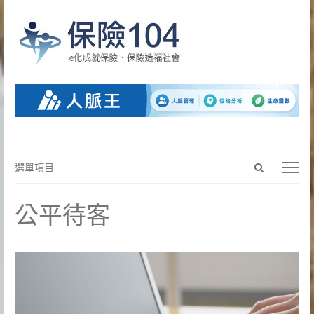
Open
選
選單項目
search
單
panel
項
公平待客
目