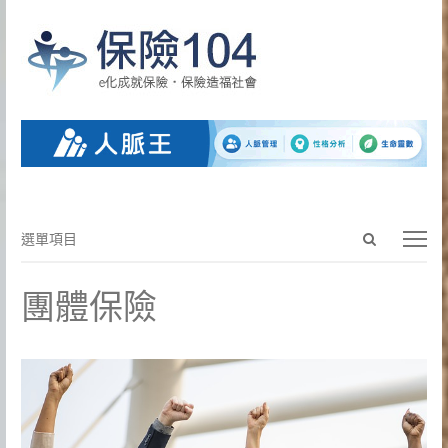
Open
選
選單項目
search
單
panel
項
團體保險
目