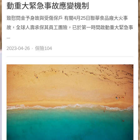
動重大緊急事故應變機制
致慰問金予身故與受傷保戶 有關4月25日聯華食品廠大火事
故，全球人壽承保其員工團險，已於第一時間啟動重大緊急事
...
Author
2023-04-26
保險104