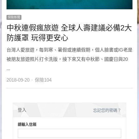
保險新聞
中秋連假瘋旅遊 全球人壽建議必備2大
防護罩 玩得更安心
台灣人愛旅遊，每到寒、暑假或連續假期，個人臉書或IG老是
被朋友旅遊照片打卡洗版，接下來又有中秋節、國慶日與20
...
Author
2018-09-20
保險104
登入
忘記您的密碼？
請輸入信箱