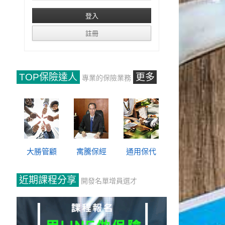
TOP保險達人
更多
專業的保險業務
大勝管顧
寓騰保經
通用保代
近期課程分享
開發名單增員選才