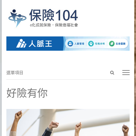
Open
選
選單項目
search
單
panel
項
好險有你
目