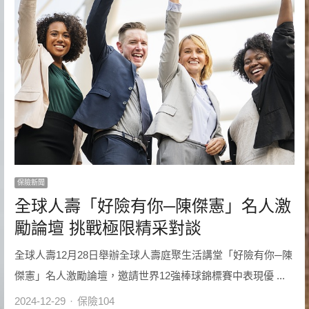
保險新聞
全球人壽「好險有你─陳傑憲」名人激
勵論壇 挑戰極限精采對談
全球人壽12月28日舉辦全球人壽庭聚生活講堂「好險有你─陳
傑憲」名人激勵論壇，邀請世界12強棒球錦標賽中表現優 ...
Author
2024-12-29
保險104