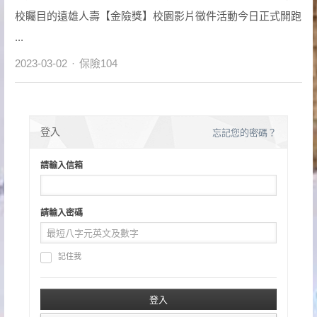
校矚目的遠雄人壽【金險獎】校園影片徵件活動今日正式開跑
...
Author
2023-03-02
保險104
登入
忘記您的密碼？
請輸入信箱
請輸入密碼
記住我