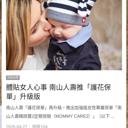
保險新聞
體貼女人心事 南山人壽推「護花保
單」升級版
南山人壽「護花保單」再升級，推出加強版女性專屬保單「南
山人壽媽咪寶2定期保險（MOMMY CARE2）」（以下 ...
Author
2026-04-27
保險104