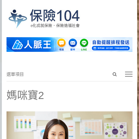
Open
選
選單項目
search
單
panel
項
媽咪寶2
目