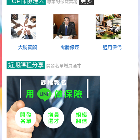
TOP保險達人
更多
專業的保險業務
大勝管顧
寓騰保經
通用保代
近期課程分享
開發名單增員選才