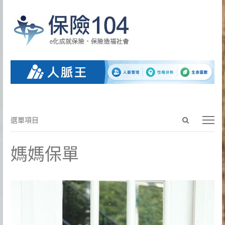
Open
選
選單項目
search
單
panel
項
媽媽保單
目