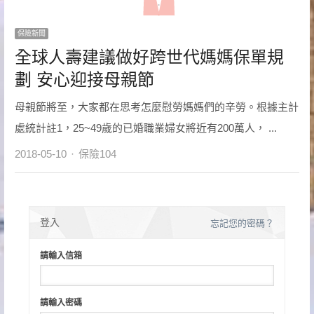
保險新聞
全球人壽建議做好跨世代媽媽保單規
劃 安心迎接母親節
母親節將至，大家都在思考怎麼慰勞媽媽們的辛勞。根據主計
處統計註1，25~49歲的已婚職業婦女將近有200萬人， ...
Author
2018-05-10
保險104
登入
忘記您的密碼？
請輸入信箱
請輸入密碼