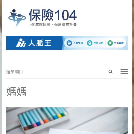
Open
選
選單項目
search
單
panel
項
媽媽
目