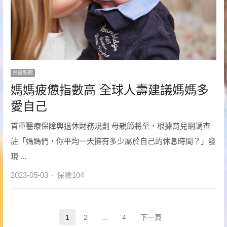
保險新聞
媽媽疲憊指數高 全球人壽建議媽媽多
愛自己
首重醫療保障與退休財務規劃 母親節將至，根據育兒網調查
註「媽媽們，你平均一天擁有多少屬於自己的休息時間？」發
現 ...
Author
2023-05-03
保險104
文
1
2
...
4
下一頁
Page
Page
Page