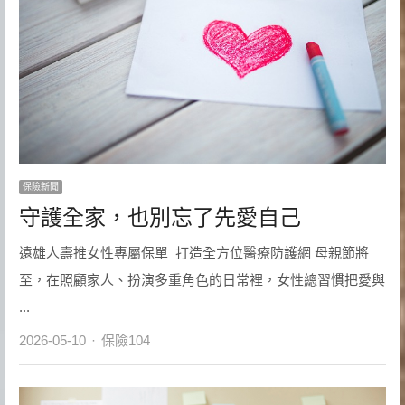
保險新聞
守護全家，也別忘了先愛自己
遠雄人壽推女性專屬保單 打造全方位醫療防護網 母親節將
至，在照顧家人、扮演多重角色的日常裡，女性總習慣把愛與
...
Author
2026-05-10
保險104