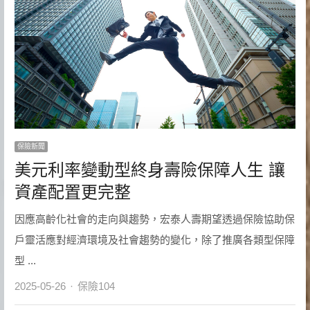
保險新聞
美元利率變動型終身壽險保障人生 讓
資產配置更完整
因應高齡化社會的走向與趨勢，宏泰人壽期望透過保險協助保
戶靈活應對經濟環境及社會趨勢的變化，除了推廣各類型保障
型 ...
Author
2025-05-26
保險104