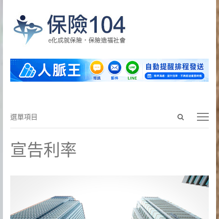
Open
選
選單項目
search
單
panel
項
宣告利率
目