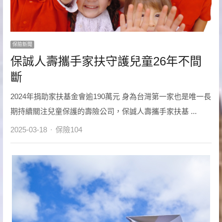
保險新聞
保誠人壽攜手家扶守護兒童26年不間
斷
2024年捐助家扶基金會逾190萬元 身為台灣第一家也是唯一長
期持續關注兒童保護的壽險公司，保誠人壽攜手家扶基 ...
Author
2025-03-18
保險104