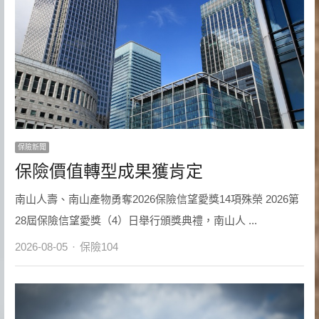
保險新聞
保險價值轉型成果獲肯定
南山人壽、南山產物勇奪2026保險信望愛獎14項殊榮 2026第
28屆保險信望愛獎（4）日舉行頒獎典禮，南山人 ...
Author
2026-08-05
保險104