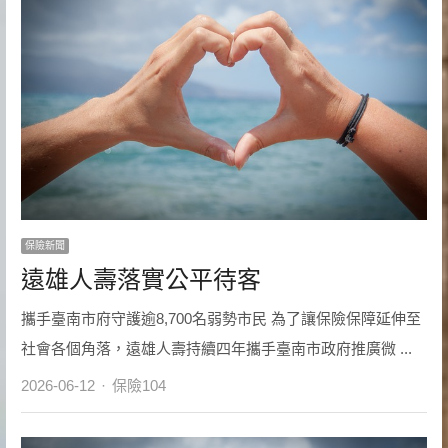
保險新聞
遠雄人壽落實公平待客
攜手臺南市府守護逾8,700名弱勢市民 為了讓保險保障延伸至
社會各個角落，遠雄人壽持續四年攜手臺南市政府推廣微 ...
Author
2026-06-12
保險104