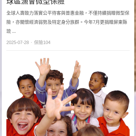
球區漁會微型保險
全球人壽致力落實公平待客與普惠金融，不僅持續捐贈微型保
險，亦關懷經濟弱勢及特定身分族群。今年7月更捐贈屏東縣
琉 ...
Author
2025-07-28
保險104