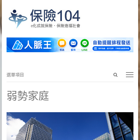
Open
選
選單項目
search
單
panel
項
弱勢家庭
目