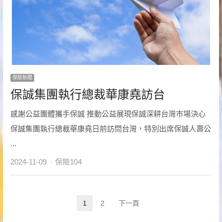
保險新聞
保誠集團執行總裁華康堯訪台
感謝公益團體攜手保誠 推動公益展現保誠深耕台灣巿場決心
保誠集團執行總裁華康堯日前訪問台灣，特別出席保誠人壽公
...
Author
2024-11-09
保險104
文
1
2
下一頁
Page
Page
章