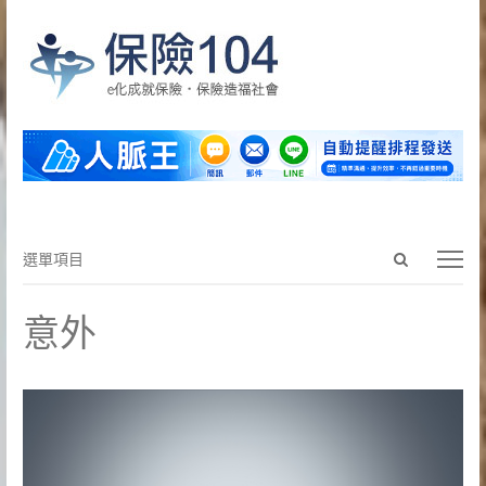
Open
選
選單項目
search
單
panel
項
意外
目