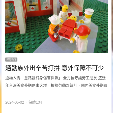
保險新聞
通勤族外出辛苦打拼 意外保障不可少
遠雄人壽「意路發終身傷害保險」 全方位守護勞工朋友 這幾
年台灣美食外送需求大增，根據勞動部統計，國內美食外送員
...
Author
2024-05-02
保險104