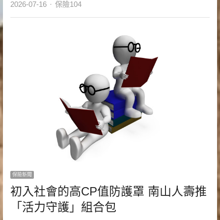
Author
2026-07-16
保險104
保險新聞
初入社會的高CP值防護罩 南山人壽推
「活力守護」組合包