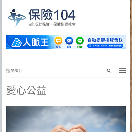
Open
選
選單項目
search
單
panel
項
愛心公益
目