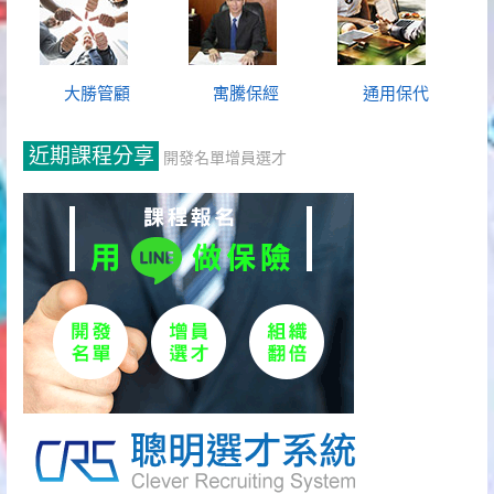
大勝管顧
寓騰保經
通用保代
近期課程分享
開發名單增員選才