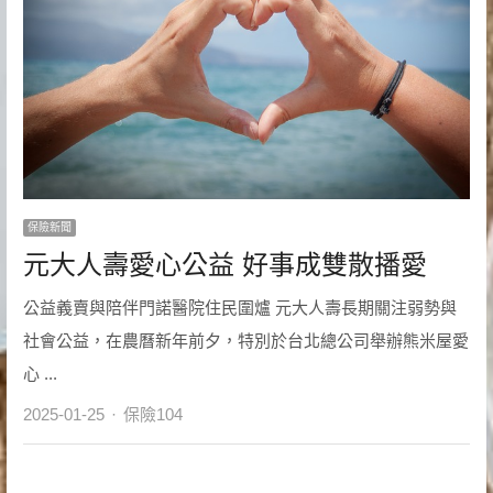
保險新聞
元大人壽愛心公益 好事成雙散播愛
公益義賣與陪伴門諾醫院住民圍爐 元大人壽長期關注弱勢與
社會公益，在農曆新年前夕，特別於台北總公司舉辦熊米屋愛
心 ...
Author
2025-01-25
保險104