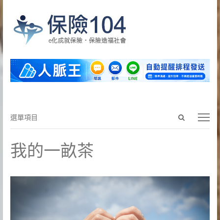
Open
選
選單項目
search
單
panel
項
我的一畝茶
目