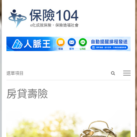
Open
選
選單項目
search
單
panel
項
房貸壽險
目