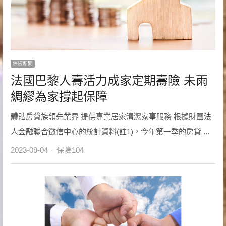
保險新聞
法國巴黎人壽活力成家定期壽險 未雨
綢繆為家撐起保障
體貼房貸族領先業界 提供專業居家清潔家事服務 根據財團法
人金融聯合徵信中心的統計資料(註1)，今年第一季的房貸 ...
Author
2023-09-04
保險104