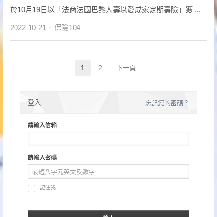
於10月19日以「法商法國巴黎人壽以愛成家定期壽險」獲 ...
Author
2022-10-21
保險104
文
1
2
下一頁
Page
Page
章
分
登入
忘記您的密碼？
頁
請輸入信箱
請輸入密碼
記住我