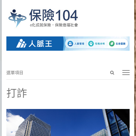
Open
選
選單項目
search
單
panel
項
打詐
目