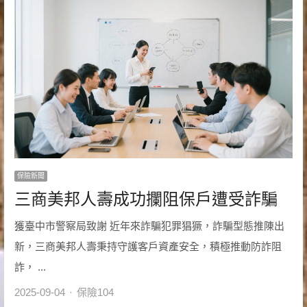
保險新聞
三商美邦人壽成功攔阻保戶遭受詐騙
獲臺中市警察局致謝 近年來詐騙犯罪猖獗，詐騙型態推陳出
新，三商美邦人壽秉持守護客戶資產安全，積極推動防詐阻
詐， ...
Author
2025-09-04
保險104