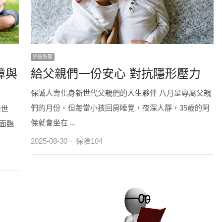
保險新聞
障與
給父親們一份安心 對抗隱形壓力
保誠人壽化身新世代父親們的人生夥伴 八月是專屬父親
們的月份。但每當小孩回房睡覺，夜深人靜，35歲的阿
治世
傑就會坐在 ...
面臨
Author
2025-08-30
保險104