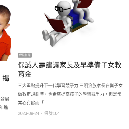
保險新聞
保誠人壽建議家長及早準備子女教
育金
」揭
三大重點提升下一代學習競爭力 三明治族家長在幫子女
做教育規劃時，也希望提高孩子的學習競爭力，但是常
元發展
常心有餘而「 ...
年進
Author
2023-08-24
保險104