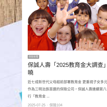
保險新聞
保誠人壽「2025教育金大調查
曉
近七成新世代父母超前部署教育金 更重視子女多
作為三明治族首選的保險公司，保誠人壽連續第八
行「教育金 ...
Author
2025-07-25
保險104