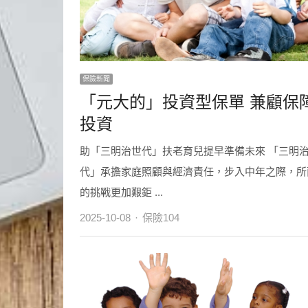
保險新聞
「元大的」投資型保單 兼顧保
投資
助「三明治世代」扶老育兒提早準備未來 「三明
代」承擔家庭照顧與經濟責任，步入中年之際，所
的挑戰更加艱鉅 ...
Author
2025-10-08
保險104