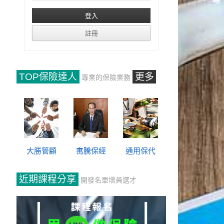
TOP保險達人
更多
專業的保險業務
大勝管顧
寓騰保經
通用保代
近期課程分享
開發名單增員選才