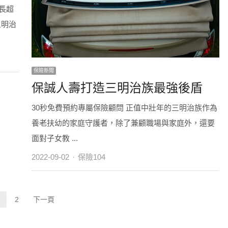
長超
三明治
保險新聞
保誠人壽打造三明治族最強後盾
30秒免費預約專屬保險顧問 正值中壯年的三明治族作為
養老扶幼的家庭守護者，除了兼顧職場與家庭外，還要
面對子女教 ...
Author
2022-09-02
保險104
1
2
下一頁
Page
Page