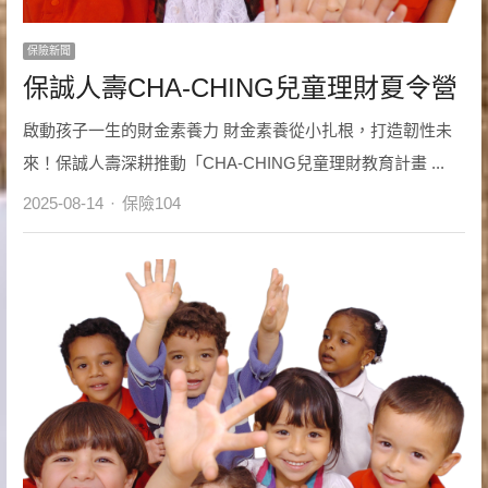
保險新聞
保誠人壽CHA-CHING兒童理財夏令營
啟動孩子一生的財金素養力 財金素養從小扎根，打造韌性未
來！保誠人壽深耕推動「CHA-CHING兒童理財教育計畫 ...
Author
2025-08-14
保險104