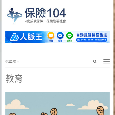
Open
選
選單項目
search
單
panel
項
教育
目