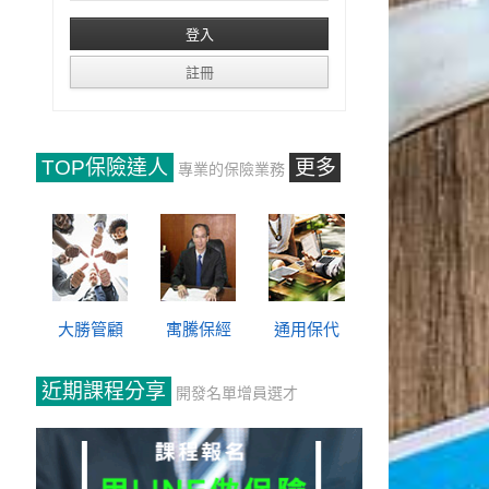
TOP保險達人
更多
專業的保險業務
大勝管顧
寓騰保經
通用保代
近期課程分享
開發名單增員選才