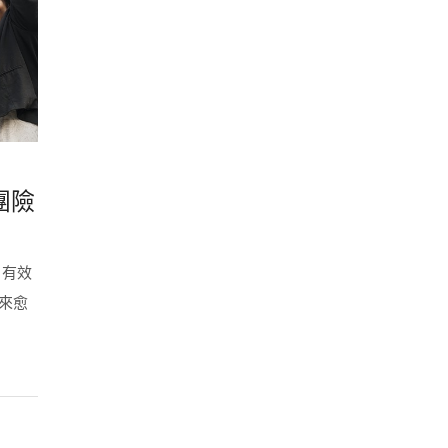
團險
，有效
來愈