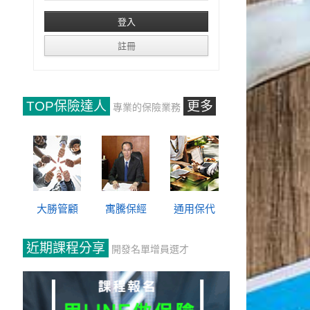
TOP保險達人
更多
專業的保險業務
大勝管顧
寓騰保經
通用保代
近期課程分享
開發名單增員選才