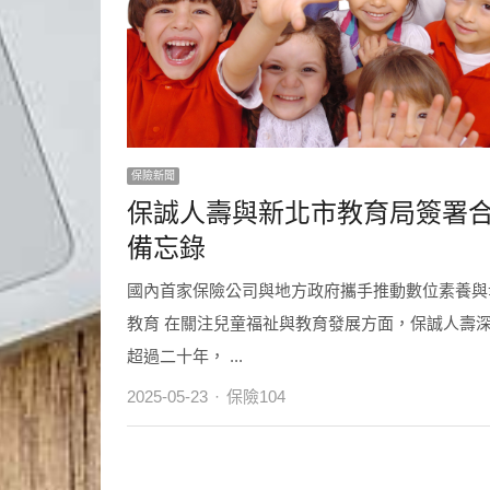
保險新聞
保誠人壽與新北市教育局簽署
備忘錄
國內首家保險公司與地方政府攜手推動數位素養與
教育 在關注兒童福祉與教育發展方面，保誠人壽
超過二十年， ...
Author
2025-05-23
保險104