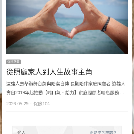
保險新聞
從照顧家人到人生故事主角
遠雄人壽舉辦舞台劇與陪寫自傳 長期陪伴家庭照顧者 遠雄人
壽自2019年起推動【喘口氣．給力】家庭照顧者喘息服務 ...
Author
2026-05-29
保險104
登入
忘記您的密碼？