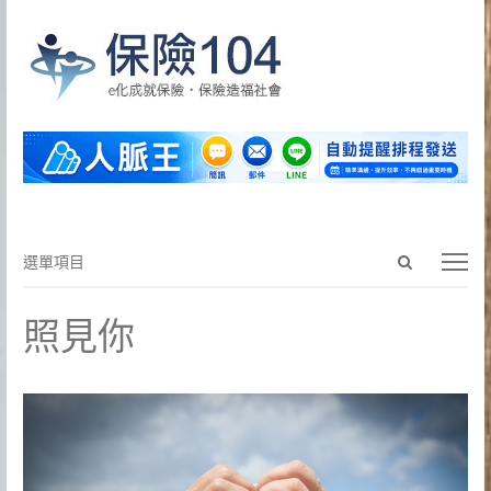
Open
選
選單項目
search
單
panel
項
照見你
目