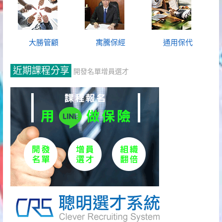
大勝管顧
寓騰保經
通用保代
近期課程分享
開發名單增員選才