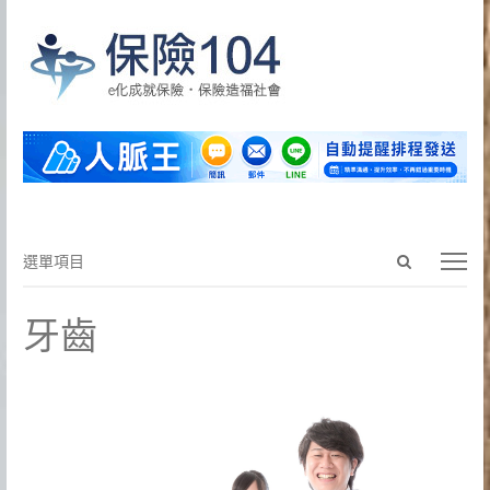
Open
選
選單項目
search
單
panel
項
牙齒
目