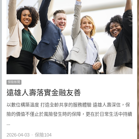
保險新聞
遠雄人壽落實金融友善
以數位構築溫度 打造全齡共享的服務體驗 遠雄人壽深信，保
險的價值不僅止於風險發生時的保障，更在於日常生活中持續
...
Author
2026-04-03
保險104