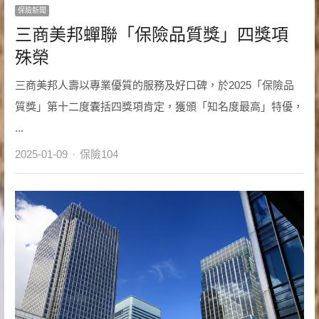
保險新聞
三商美邦蟬聯「保險品質獎」四獎項
殊榮
三商美邦人壽以專業優質的服務及好口碑，於2025「保險品
質獎」第十二度囊括四獎項肯定，獲頒「知名度最高」特優，
...
Author
2025-01-09
保險104