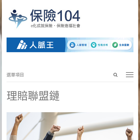
Open
選
選單項目
search
單
panel
項
理賠聯盟鏈
目