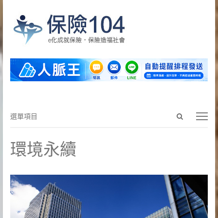
Open
選
選單項目
search
單
panel
項
環境永續
目