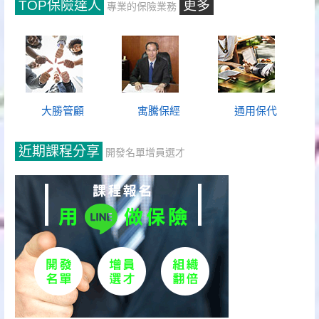
TOP保險達人
更多
專業的保險業務
大勝管顧
寓騰保經
通用保代
近期課程分享
開發名單增員選才