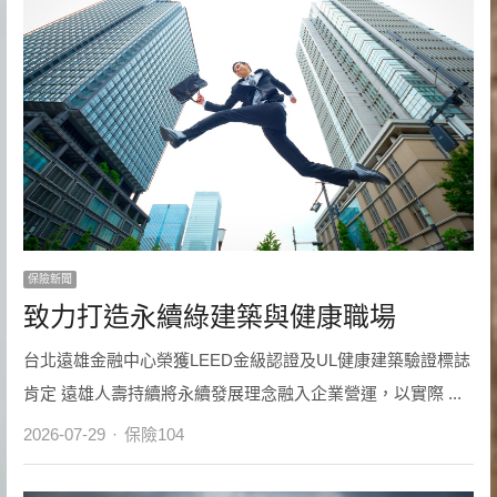
保險新聞
致力打造永續綠建築與健康職場
台北遠雄金融中心榮獲LEED金級認證及UL健康建築驗證標誌
肯定 遠雄人壽持續將永續發展理念融入企業營運，以實際 ...
Author
2026-07-29
保險104