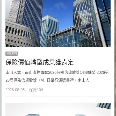
保險新聞
保險價值轉型成果獲肯定
南山人壽、南山產物勇奪2026保險信望愛獎14項殊榮 2026第
28屆保險信望愛獎（4）日舉行頒獎典禮，南山人 ...
Author
2026-08-05
保險104