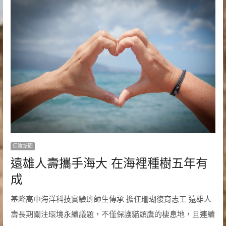
保險新聞
遠雄人壽攜手海大 在海裡種樹五年有
成
基隆高中海洋科技實驗班師生傳承 擔任珊瑚復育志工 遠雄人
壽長期關注環境永續議題，不僅保護貓頭鷹的棲息地，且連續