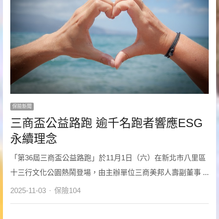
保險新聞
三商盃公益路跑 逾千名跑者響應ESG
永續理念
「第36屆三商盃公益路跑」於11月1日（六）在新北市八里區
十三行文化公園熱鬧登場，由主辦單位三商美邦人壽副董事 ...
Author
2025-11-03
保險104