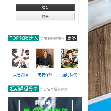
TOP保險達人
更多
專業的保險業務
大勝管顧
寓騰保經
通用保代
近期課程分享
開發名單增員選才