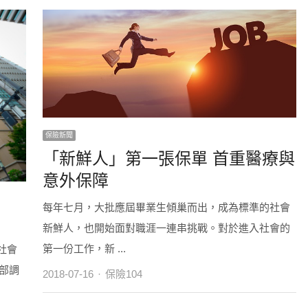
保險新聞
「新鮮人」第一張保單 首重醫療與
意外保障
每年七月，大批應屆畢業生傾巢而出，成為標準的社會
新鮮人，也開始面對職涯一連串挑戰。對於進入社會的
第一份工作，新 ...
社會
部調
Author
2018-07-16
保險104