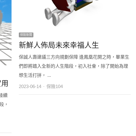
保險新聞
新鮮人佈局未來幸福人生
保誠人壽建議三方向規劃保障 逢鳳凰花開之時，畢業生
們即將踏入全新的人生階段，初入社會，除了開始為理
想生活打拼， ...
實用
Author
2023-06-14
保險104
陸續
段，