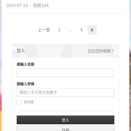
Author
2015-07-14
保險104
文
上一頁
1
...
5
6
Page
Page
Page
章
分
登入
忘記您的密碼？
頁
請輸入信箱
請輸入密碼
記住我