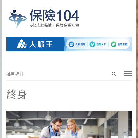
Open
選
選單項目
search
單
panel
項
終身
目