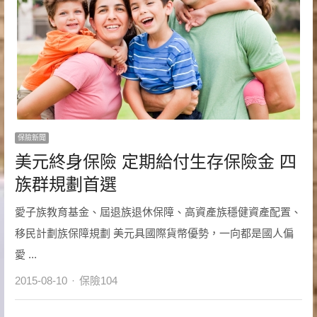
保險新聞
美元終身保險 定期給付生存保險金 四
族群規劃首選
愛子族教育基金、屆退族退休保障、高資產族穩健資產配置、
移民計劃族保障規劃 美元具國際貨幣優勢，一向都是國人偏
愛 ...
Author
2015-08-10
保險104