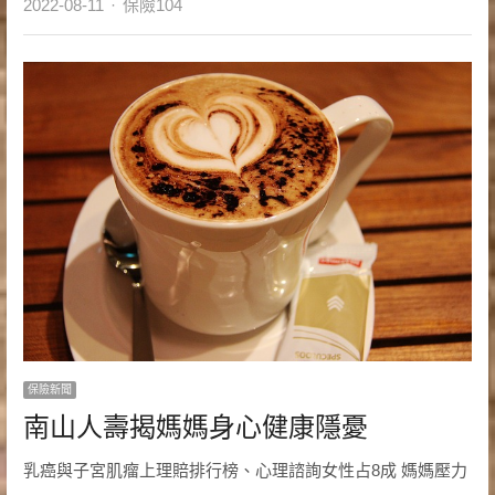
Author
2022-08-11
保險104
保險新聞
南山人壽揭媽媽身心健康隱憂
乳癌與子宮肌瘤上理賠排行榜、心理諮詢女性占8成 媽媽壓力