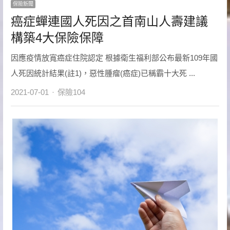
保險新聞
癌症蟬連國人死因之首南山人壽建議
構築4大保險保障
因應疫情放寬癌症住院認定 根據衛生福利部公布最新109年國
人死因統計結果(註1)，惡性腫瘤(癌症)已稱霸十大死 ...
Author
2021-07-01
保險104