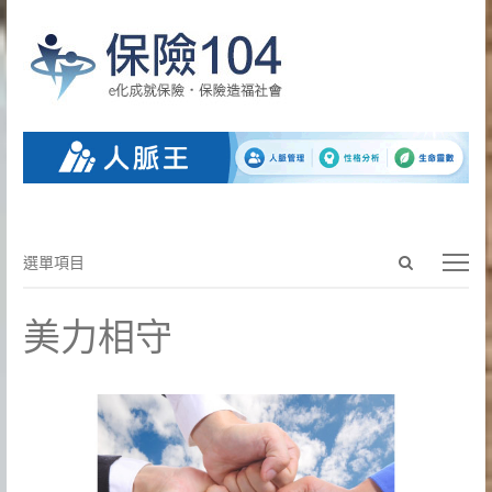
Open
選
選單項目
search
單
panel
項
美力相守
目