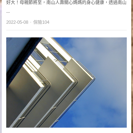
好大！母親節將至，南山人壽關心媽媽的身心健康，透過南山
...
Author
2022-05-08
保險104