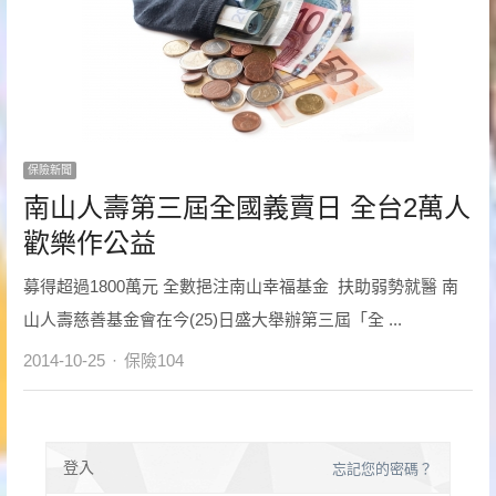
保險新聞
南山人壽第三屆全國義賣日 全台2萬人
歡樂作公益
募得超過1800萬元 全數挹注南山幸福基金 扶助弱勢就醫 南
山人壽慈善基金會在今(25)日盛大舉辦第三屆「全 ...
Author
2014-10-25
保險104
登入
忘記您的密碼？