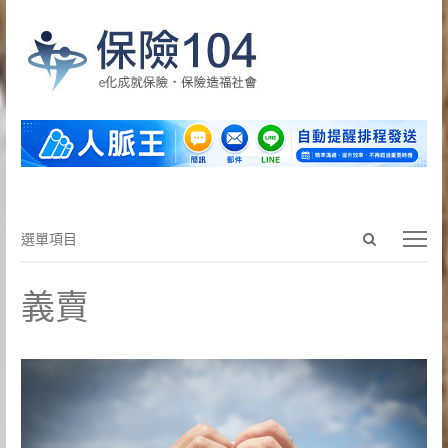
Open
選
選單項目
search
單
panel
項
義賣
目