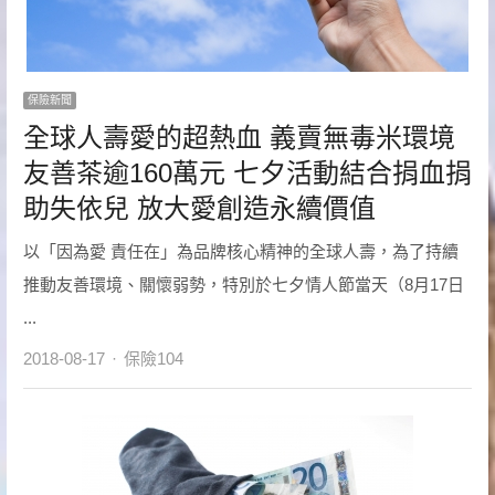
保險新聞
全球人壽愛的超熱血 義賣無毒米環境
友善茶逾160萬元 七夕活動結合捐血捐
助失依兒 放大愛創造永續價值
以「因為愛 責任在」為品牌核心精神的全球人壽，為了持續
推動友善環境、關懷弱勢，特別於七夕情人節當天（8月17日
...
Author
2018-08-17
保險104