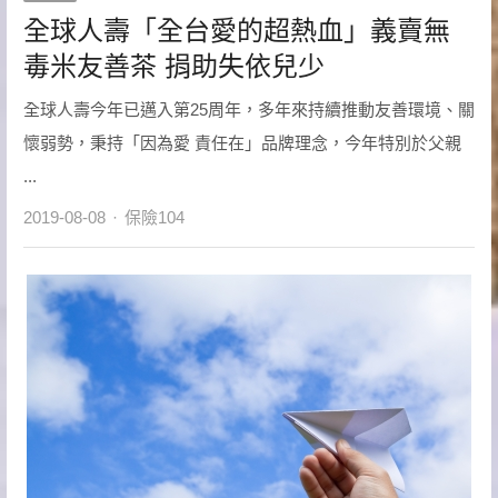
全球人壽「全台愛的超熱血」義賣無
毒米友善茶 捐助失依兒少
全球人壽今年已邁入第25周年，多年來持續推動友善環境、關
懷弱勢，秉持「因為愛 責任在」品牌理念，今年特別於父親
...
Author
2019-08-08
保險104