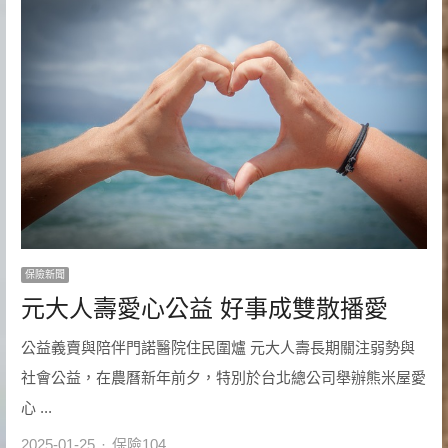
保險新聞
元大人壽愛心公益 好事成雙散播愛
公益義賣與陪伴門諾醫院住民圍爐 元大人壽長期關注弱勢與
社會公益，在農曆新年前夕，特別於台北總公司舉辦熊米屋愛
心 ...
Author
2025-01-25
保險104