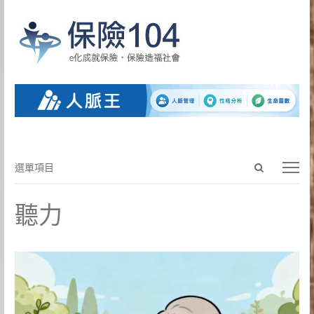
Open
選
選單項目
search
單
panel
項
聽力
目