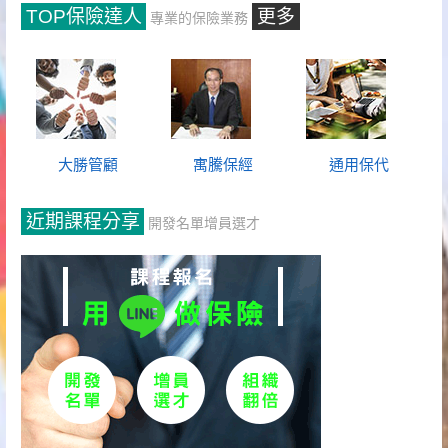
TOP保險達人
更多
專業的保險業務
大勝管顧
寓騰保經
通用保代
近期課程分享
開發名單增員選才