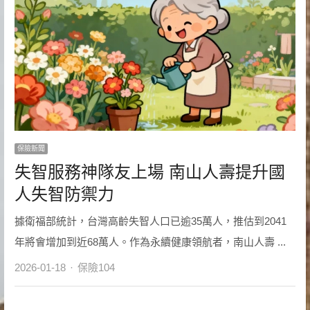
保險新聞
失智服務神隊友上場 南山人壽提升國
人失智防禦力
據衛福部統計，台灣高齡失智人口已逾35萬人，推估到2041
年將會增加到近68萬人。作為永續健康領航者，南山人壽 ...
Author
2026-01-18
保險104