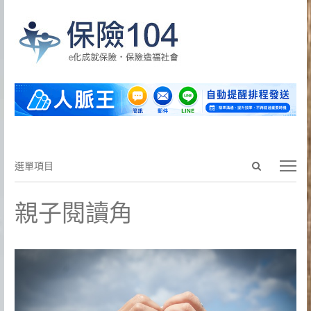
Open
選
選單項目
search
單
panel
項
親子閱讀角
目