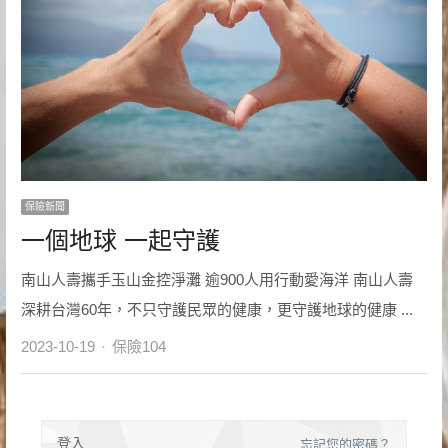
保險新聞
一個地球 一起守護
南山人壽攜手玉山金控淨灘 逾900人用行動愛海洋 南山人壽
深耕台灣60年，不只守護民眾的健康，更守護地球的健康 ...
Author
2023-10-19
保險104
登入
忘記您的密碼？