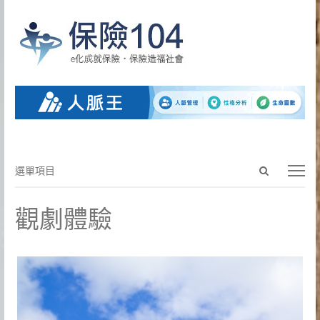
Open
選
選單項目
search
單
panel
項
觀劇體驗
目