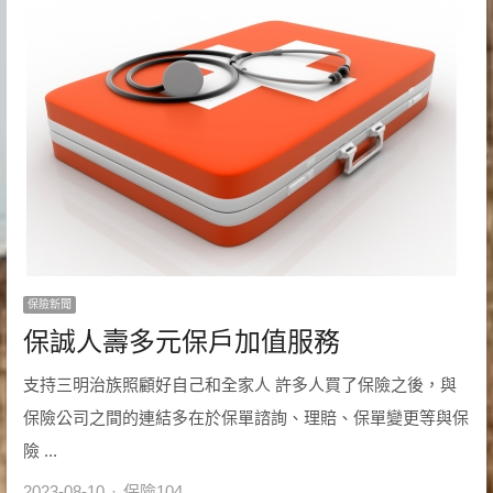
保險新聞
保誠人壽多元保戶加值服務
支持三明治族照顧好自己和全家人 許多人買了保險之後，與
保險公司之間的連結多在於保單諮詢、理賠、保單變更等與保
險 ...
Author
2023-08-10
保險104