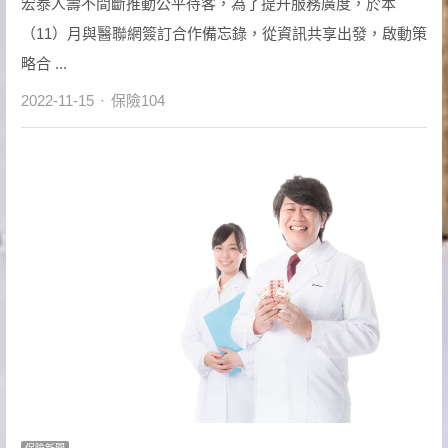
宏泰人壽不間斷推動公平待客，為了提升服務廣度，於本
（11）月與醫聯網簽訂合作備忘錄，從資訊共享出發，啟動策
略合 ...
Author
2022-11-15
保險104