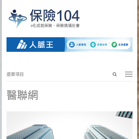
Open
選
選單項目
search
單
panel
項
醫聯網
目