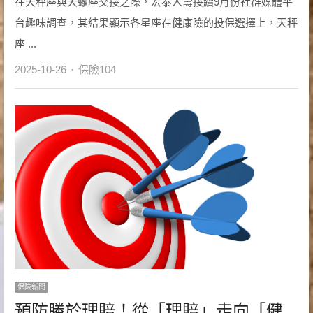
在天秤座與天蠍座交接之際，宏泰人壽接續9月份社群媒體平
台趣味調查，其結果顯示各星座在健康險的投保選擇上，天秤
座 ...
Author
2025-10-26
保險104
保險新聞
預防勝於理賠！從「理賠」走向「健