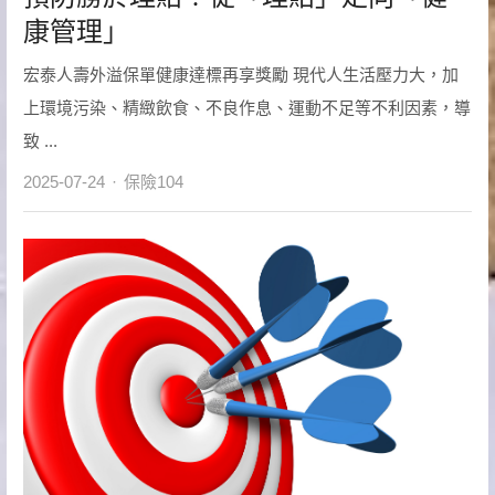
康管理」
宏泰人壽外溢保單健康達標再享獎勵 現代人生活壓力大，加
上環境污染、精緻飲食、不良作息、運動不足等不利因素，導
致 ...
Author
2025-07-24
保險104