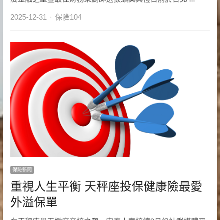
Author
2025-12-31
保險104
保險新聞
重視人生平衡 天秤座投保健康險最愛
外溢保單