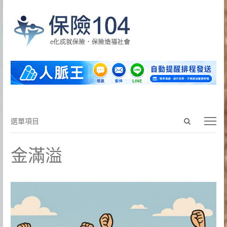
Open
選
選單項目
search
單
panel
項
金滿溢
目