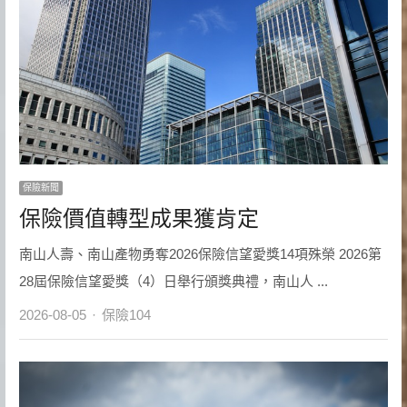
保險新聞
保險價值轉型成果獲肯定
南山人壽、南山產物勇奪2026保險信望愛獎14項殊榮 2026第
28屆保險信望愛獎（4）日舉行頒獎典禮，南山人 ...
Author
2026-08-05
保險104