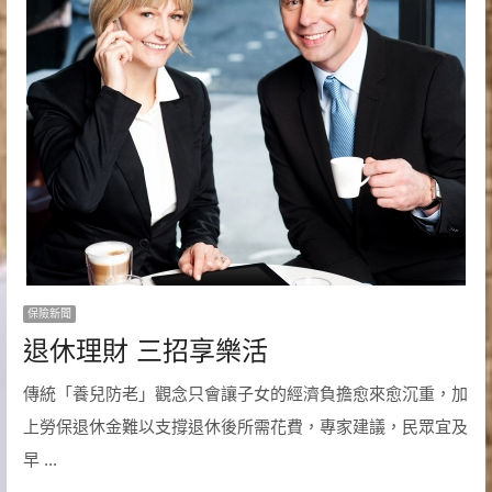
保險新聞
退休理財 三招享樂活
傳統「養兒防老」觀念只會讓子女的經濟負擔愈來愈沉重，加
上勞保退休金難以支撐退休後所需花費，專家建議，民眾宜及
早 ...