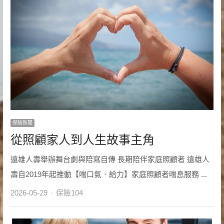
保險新聞
從照顧家人到人生故事主角
遠雄人壽舉辦舞台劇與陪寫自傳 長期陪伴家庭照顧者 遠雄人
壽自2019年起推動【喘口氣．給力】家庭照顧者喘息服務 ...
Author
2026-05-29
保險104