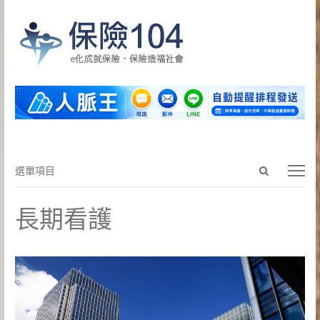
Open
選
選單項目
search
單
panel
項
長期看護
目