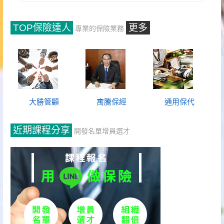
TOP保險達人
更多
專業的保險業務
大勝管顧
寓騰保經
通用保代
近期課程分享
開發名單增員選才