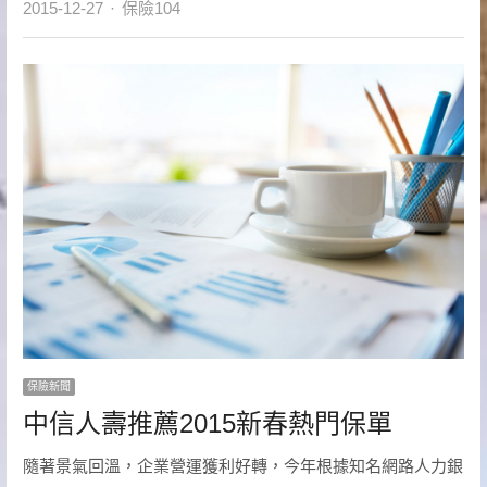
Author
2015-12-27
保險104
保險新聞
中信人壽推薦2015新春熱門保單
隨著景氣回溫，企業營運獲利好轉，今年根據知名網路人力銀