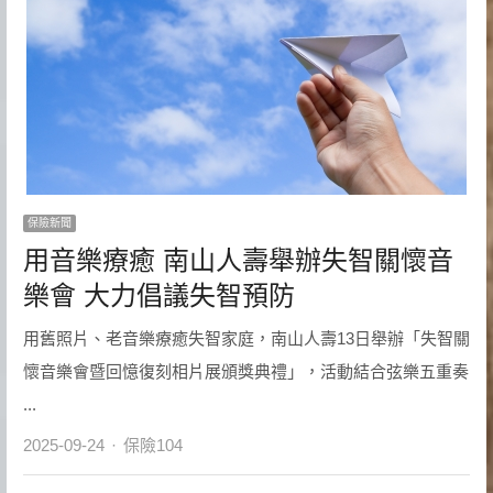
保險新聞
用音樂療癒 南山人壽舉辦失智關懷音
樂會 大力倡議失智預防
用舊照片、老音樂療癒失智家庭，南山人壽13日舉辦「失智關
懷音樂會暨回憶復刻相片展頒獎典禮」，活動結合弦樂五重奏
...
Author
2025-09-24
保險104