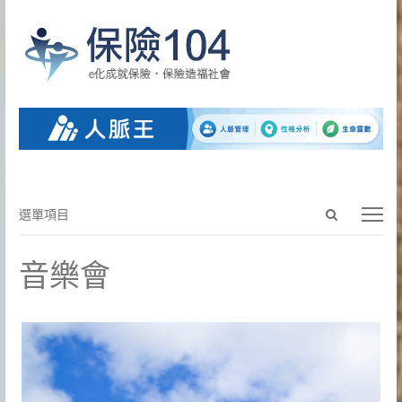
Open
選
選單項目
search
單
panel
項
音樂會
目