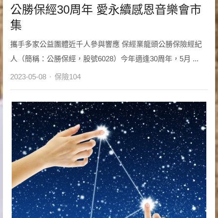
公勝保經30周年 愛永續感恩音樂會市
集
攜手多家公益團體近千人參與響應 保經業龍頭公勝保險經紀
人（簡稱：公勝保經，股號6028）今年適逢30周年，5月 ...
Author
2023-05-08
保險104