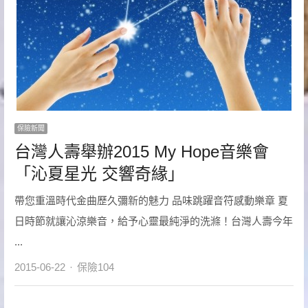
保險新聞
台灣人壽舉辦2015 My Hope音樂會
「沁夏星光 交響奇緣」
帶您重溫時代金曲歷久彌新的魅力 品味跳躍音符感動樂章 夏
日時節就讓沁涼樂音，給予心靈最純淨的洗滌！台灣人壽今年
...
Author
2015-06-22
保險104