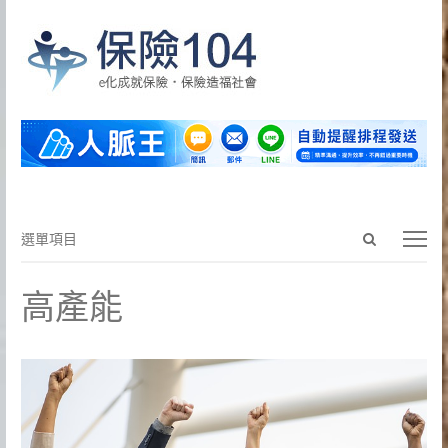
Open
選
選單項目
search
單
panel
項
高產能
目