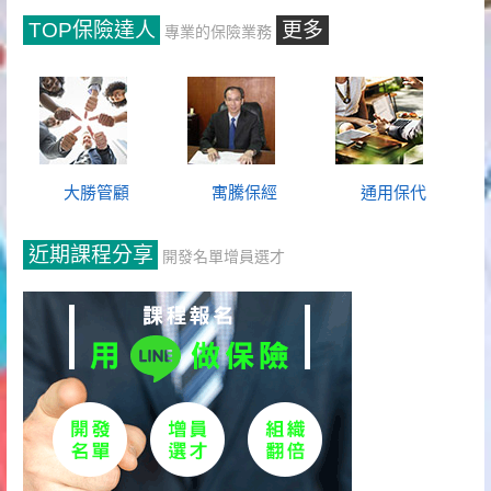
TOP保險達人
更多
專業的保險業務
大勝管顧
寓騰保經
通用保代
近期課程分享
開發名單增員選才