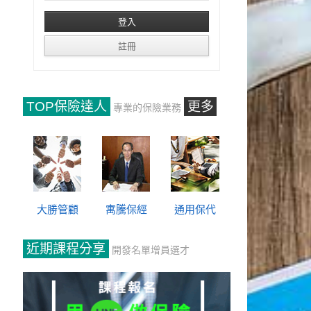
TOP保險達人
更多
專業的保險業務
大勝管顧
寓騰保經
通用保代
近期課程分享
開發名單增員選才