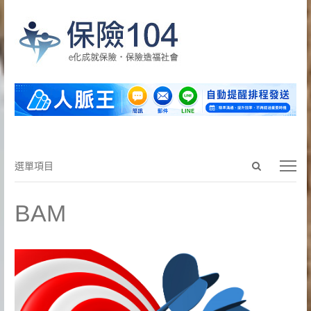
Open
選
選單項目
search
單
panel
項
BAM
目