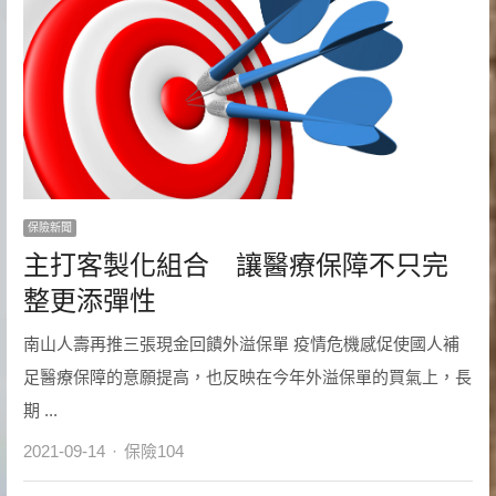
保險新聞
主打客製化組合 讓醫療保障不只完
整更添彈性
南山人壽再推三張現金回饋外溢保單 疫情危機感促使國人補
足醫療保障的意願提高，也反映在今年外溢保單的買氣上，長
期 ...
Author
2021-09-14
保險104