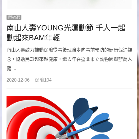
保險新聞
南山人壽YOUNG光運動節 千人一起
動起來BAM年輕
南山人壽致力推動保險從事後理賠走向事前預防的健康促進觀
念，協助民眾越來越健康，繼去年在臺北市立動物園舉辦萬人
健 ...
Author
2020-12-06
保險104