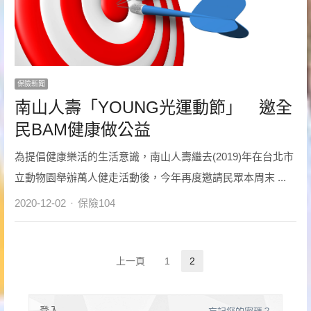
保險新聞
南山人壽「YOUNG光運動節」 邀全
民BAM健康做公益
為提倡健康樂活的生活意識，南山人壽繼去(2019)年在台北市
立動物園舉辦萬人健走活動後，今年再度邀請民眾本周末 ...
Author
2020-12-02
保險104
文
上一頁
1
2
Page
Page
章
登入