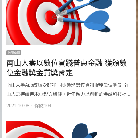
保險新聞
南山人壽以數位實踐普惠金融 獲頒數
位金融獎金質獎肯定
南山人壽App改版受好評 同步獲頒數位資訊服務獎優質獎 南
山人壽持續追求卓越與穩健，近年傾力以創新的金融科技提 ...
Author
2021-10-08
保險104