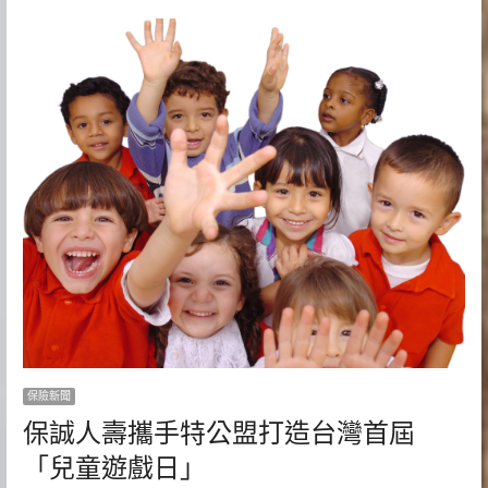
保險新聞
保誠人壽攜手特公盟打造台灣首屆
「兒童遊戲日」