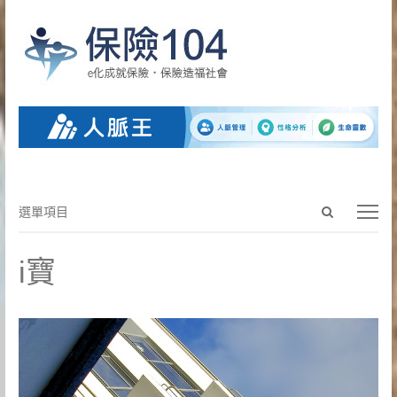
Open
選
選單項目
search
單
panel
項
i寶
目