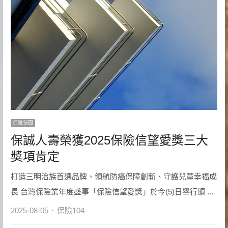
保險新聞
保誠人壽榮獲2025保險信望愛獎三大
獎項肯定
打造三明治族首選品牌、領航防癌保障創新、守護兒童幸福成
長 台灣保險業年度盛事「保險信望愛獎」於今(5)日舉行頒 ...
Author
2025-08-05
保險104